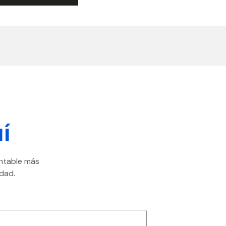
í
ontable más
dad.