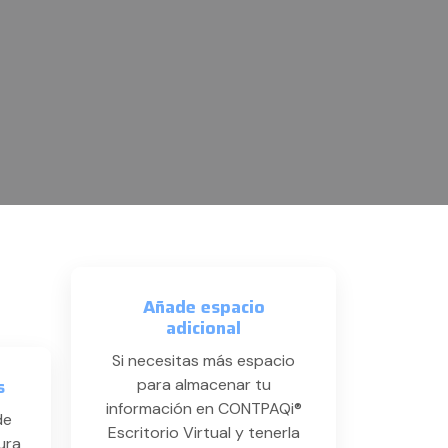
Añade espacio
adicional
Si necesitas más espacio
s
para almacenar tu
información en CONTPAQi®
de
Escritorio Virtual y tenerla
ura