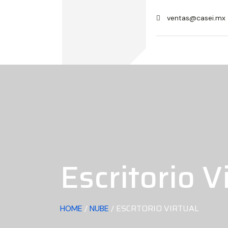
ventas@casei.mx
Escritorio V
/
/ ESCRTORIO VIRTUAL
HOME
NUBE